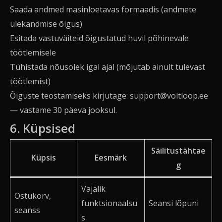
Saada andmed masinloetavas formaadis (andmete
ülekandmise õigus)
Esitada vastuväiteid õigustatud huvil põhinevale
töötlemisele
Tühistada nõusolek igal ajal (mõjutab ainult tulevast
töötlemist)
Õiguste teostamiseks kirjutage:
support@voltloop.ee
— vastame 30 päeva jooksul.
6. Küpsised
Säilitustähtae
Küpsis
Eesmärk
g
Vajalik
Ostukorv,
funktsionaalsu
Seansi lõpuni
seanss
s