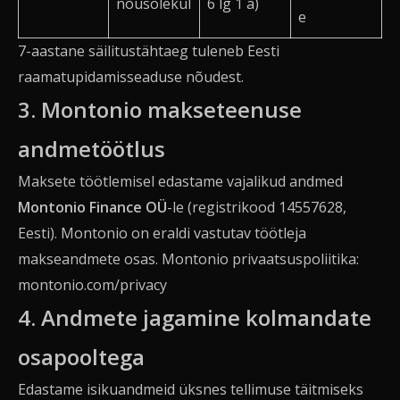
nõusolekul
6 lg 1 a)
e
7-aastane säilitustähtaeg tuleneb Eesti
raamatupidamisseaduse nõudest.
3. Montonio makseteenuse
andmetöötlus
Maksete töötlemisel edastame vajalikud andmed
Montonio Finance OÜ
-le (registrikood 14557628,
Eesti). Montonio on eraldi vastutav töötleja
makseandmete osas. Montonio privaatsuspoliitika:
montonio.com/privacy
4. Andmete jagamine kolmandate
osapooltega
Edastame isikuandmeid üksnes tellimuse täitmiseks