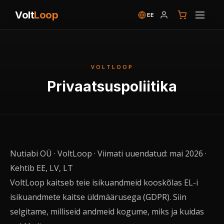
Volt
Loop
EE
VOLTLOOP
Privaatsuspoliitika
Nutiabi OÜ · VoltLoop · Viimati uuendatud: mai 2026 ·
Kehtib EE, LV, LT
VoltLoop kaitseb teie isikuandmeid kooskõlas EL-i
isikuandmete kaitse üldmäärusega (GDPR). Siin
selgitame, milliseid andmeid kogume, miks ja kuidas