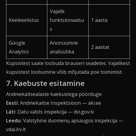
Vajalik
Keeleeelistus
funktsionaalsu
1 aasta
s
Google
Anonüümne
2 aastat
Analytics
analüütika
Küpsistest saate loobuda brauseri seadetes. Vajalikest
küpsistest loobumine võib mõjutada poe toimimist.
7. Kaebuste esitamine
Andmekaitsealaste kaebustega pöörduge:
Eesti:
Andmekaitse Inspektsioon —
aki.ee
Läti:
Datu valsts inspekcija —
dvi.gov.lv
Leedu:
Valstybinė duomenų apsaugos inspekcija —
vdai.lrv.lt