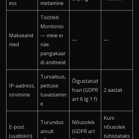
ess
metamine
Töötleb
Montonio
Makseand
— meie ei
—
—
med
näe
pangakaar
di andmeid
Turvalisus,
Õigustatud
IP-aadress,
pettuse
huvi (GDPR
2 aastat
sirvimine
tuvastamin
art 6 lg 1 f)
e
Kuni
Turundus
Nõusolek
E-post
nõusolek
ainult
(GDPR art
(uudiskiri)
tühistataks