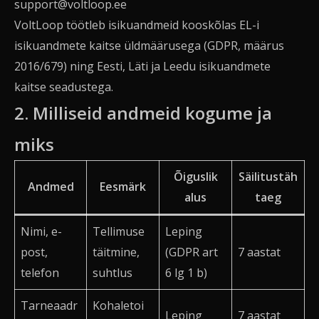
support@voltloop.ee
VoltLoop töötleb isikuandmeid kooskõlas EL-i
isikuandmete kaitse üldmäärusega (GDPR, määrus
2016/679) ning Eesti, Läti ja Leedu isikuandmete
kaitse seadustega.
2. Milliseid andmeid kogume ja
miks
Õiguslik
Säilitustäh
Andmed
Eesmärk
alus
taeg
Nimi, e-
Tellimuse
Leping
post,
täitmine,
(GDPR art
7 aastat
telefon
suhtlus
6 lg 1 b)
Tarneaadr
Kohaletoi
Leping
7 aastat