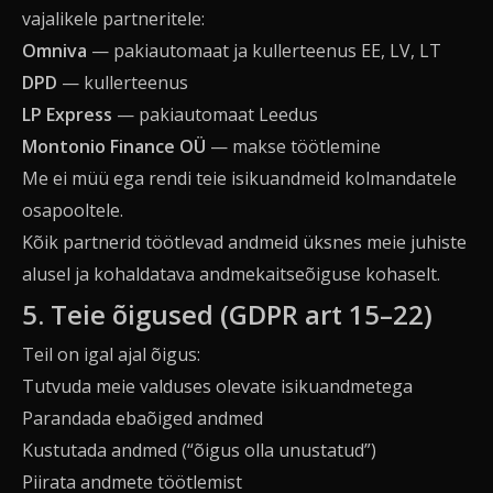
vajalikele partneritele:
Omniva
— pakiautomaat ja kullerteenus EE, LV, LT
DPD
— kullerteenus
LP Express
— pakiautomaat Leedus
Montonio Finance OÜ
— makse töötlemine
Me ei müü ega rendi teie isikuandmeid kolmandatele
osapooltele.
Kõik partnerid töötlevad andmeid üksnes meie juhiste
alusel ja kohaldatava andmekaitseõiguse kohaselt.
5. Teie õigused (GDPR art 15–22)
Teil on igal ajal õigus:
Tutvuda meie valduses olevate isikuandmetega
Parandada ebaõiged andmed
Kustutada andmed (“õigus olla unustatud”)
Piirata andmete töötlemist