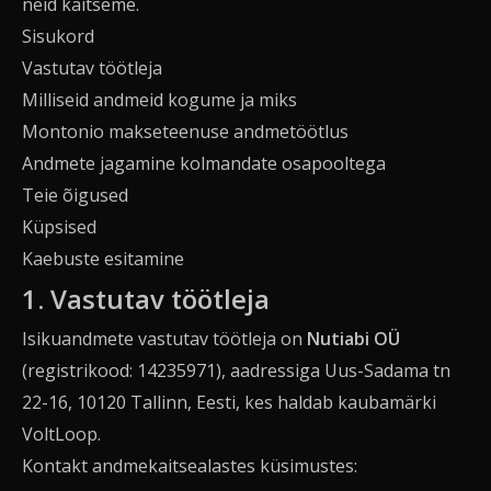
neid kaitseme.
Sisukord
Vastutav töötleja
Milliseid andmeid kogume ja miks
Montonio makseteenuse andmetöötlus
Andmete jagamine kolmandate osapooltega
Teie õigused
Küpsised
Kaebuste esitamine
1. Vastutav töötleja
Isikuandmete vastutav töötleja on
Nutiabi OÜ
(registrikood: 14235971), aadressiga Uus-Sadama tn
22-16, 10120 Tallinn, Eesti, kes haldab kaubamärki
VoltLoop.
Kontakt andmekaitsealastes küsimustes: